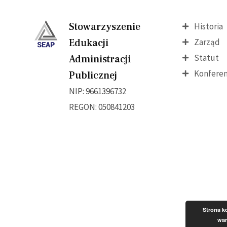
Stowarzyszenie
Historia
Edukacji
Zarząd
Statut
Administracji
Konferen
Publicznej
NIP: 9661396732
REGON: 050841203
Strona ko
war