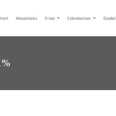
Start
Aktualności
O nas
Członkostwo
Działa
 1%