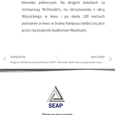
kierunku północnym. Na drugich światłach za
restauracją McDonald’s, na skrzyżowaniu z ulicą
Wóycickiego w lewo i po około 100 metrach
ponownie w lewo w bramę Kampusu (widoczny jest
przez nią budynek Auditorium Maximum).
POPRZEDNI
NASTĘPNY
Program XXI Dorocznej Konferencji SEAP
Patronat SEAP nad czasopismem naukowym Przegląd Prawa Administracyjnego (PPA)
Stowarzyszenie