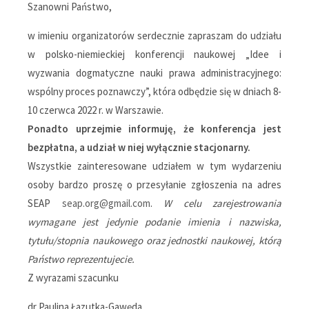
Szanowni Państwo,
w imieniu organizatorów serdecznie zapraszam do udziału
w polsko-niemieckiej konferencji naukowej „Idee i
wyzwania dogmatyczne nauki prawa administracyjnego:
wspólny proces poznawczy”, która odbędzie się w dniach 8-
10 czerwca 2022 r. w Warszawie.
Ponadto uprzejmie informuję, że konferencja jest
bezpłatna, a udział w niej wyłącznie stacjonarny.
Wszystkie zainteresowane udziałem w tym wydarzeniu
osoby bardzo proszę o przesyłanie zgłoszenia na adres
SEAP
seap.org@gmail.com
.
W celu zarejestrowania
wymagane jest jedynie podanie imienia i nazwiska,
tytułu/stopnia naukowego oraz jednostki naukowej, którą
Państwo reprezentujecie.
Z wyrazami szacunku
dr Paulina Łazutka-Gawęda