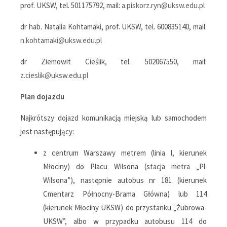
prof. UKSW, tel. 501175792, mail:
a.piskorz.ryn@uksw.edu.pl
dr hab. Natalia Kohtamäki, prof. UKSW, tel. 600835140, mail:
n.kohtamaki@uksw.edu.pl
dr Ziemowit Cieślik, tel. 502067550, mail:
z.cieslik@uksw.edu.pl
Plan dojazdu
Najkrótszy dojazd komunikacją miejską lub samochodem
jest następujący:
z centrum Warszawy metrem (linia I, kierunek
Młociny) do Placu Wilsona (stacja metra „Pl.
Wilsona”), następnie autobus nr 181 (kierunek
Cmentarz Północny-Brama Główna) lub 114
(kierunek Młociny UKSW) do przystanku „Żubrowa-
UKSW”, albo w przypadku autobusu 114 do